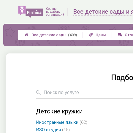
Сервис
Все детские сады и 
по выбору
организаций
Все детские сады
(409)
Цены
Отз



Подбо
Детские кружки
Иностранные языки
(62)
ИЗО студия
(45)