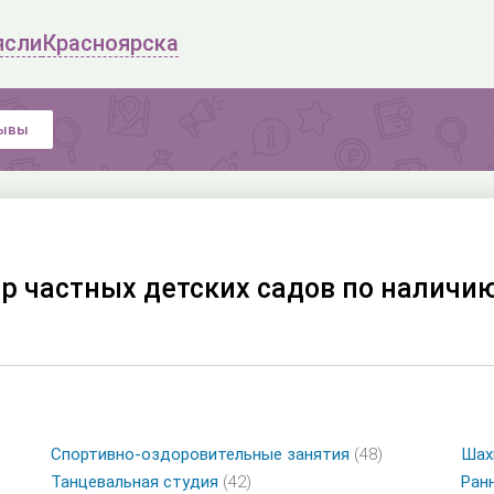
ясли
Красноярска
ывы
р частных детских садов по наличию
Спортивно-оздоровительные занятия
(48)
Ша
Танцевальная студия
(42)
Ран